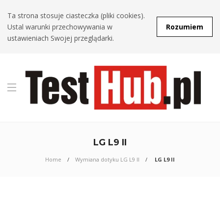
Ta strona stosuje ciasteczka (pliki cookies).
Ustal warunki przechowywania w
Rozumiem
ustawieniach Swojej przeglądarki.
LG L9 II
Home
Wymiana dotyku LG L9 II
LG L9 II