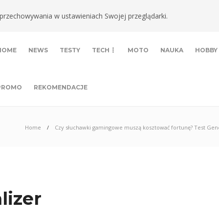
ki przechowywania w ustawieniach Swojej przeglądarki.
HOME
NEWS
TESTY
TECH
MOTO
NAUKA
HOBBY
PROMO
REKOMENDACJE
Home
Czy słuchawki gamingowe muszą kosztować fortunę? Test Gene
lizer