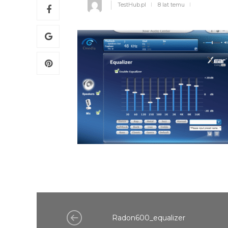
TestHub.pl
8 lat temu
Radon600_equalizer