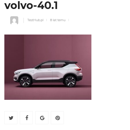
volvo-40.1
TestHub.pl
8 lat temu