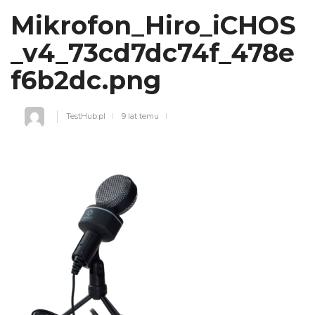
Mikrofon_Hiro_iCHOS
_v4_73cd7dc74f_478e
f6b2dc.png
TestHub.pl
9 lat temu