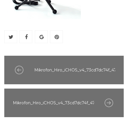
Mikrofon_Hiro_iCHOS_v4_73cd7dc74f_478ef6b
Mikrofon_Hiro_iCHOS_v4_73cd7dc74f_478ef6b2dc.png