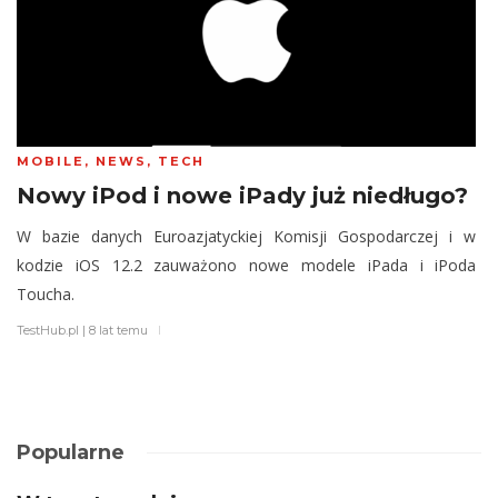
MOBILE
,
NEWS
,
TECH
Nowy iPod i nowe iPady już niedługo?
W bazie danych Euroazjatyckiej Komisji Gospodarczej i w
kodzie iOS 12.2 zauważono nowe modele iPada i iPoda
Toucha.
TestHub.pl
|
8 lat temu
Popularne