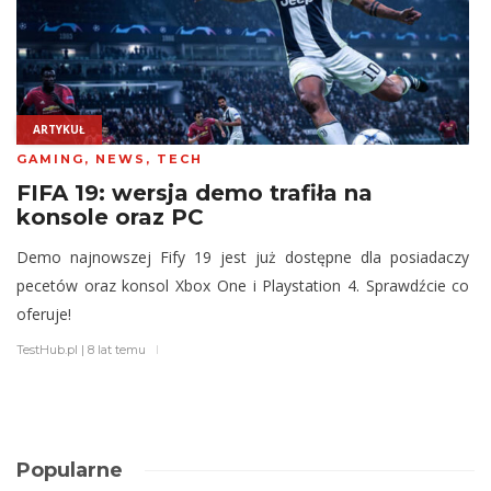
ARTYKUŁ
GAMING
,
NEWS
,
TECH
FIFA 19: wersja demo trafiła na
konsole oraz PC
Demo najnowszej Fify 19 jest już dostępne dla posiadaczy
pecetów oraz konsol Xbox One i Playstation 4. Sprawdźcie co
oferuje!
TestHub.pl
|
8 lat temu
Popularne