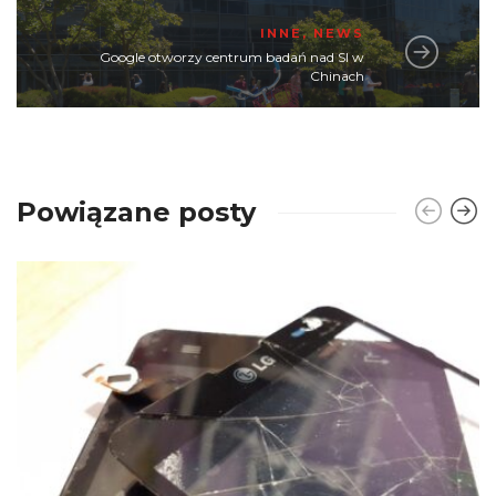
INNE
,
NEWS
Google otworzy centrum badań nad SI w
Chinach
Powiązane posty