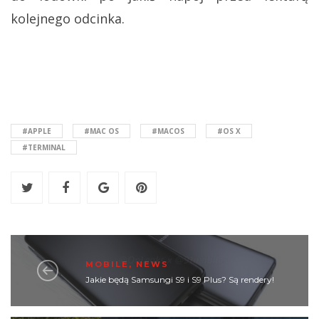
kolejnego odcinka.
#APPLE
#MAC OS
#MACOS
#OS X
#TERMINAL
MOBILE
,
NEWS
Jakie będą Samsungi S9 i S9 Plus? Są rendery!