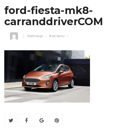
ford-fiesta-mk8-
carranddriverCOM
TestHub.pl
8 lat temu