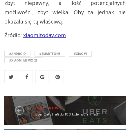
zbyt niepewny, a ilość potencjalnych
możliwości, zbyt wielka. Oby ta jednak nie
okazała się tą właściwą.
Źródło:
xiaomitoday.com
#ANDROID
#SMARTFONE
#XIAOMI
#XIAOMI MI MIX 2S
INNE
,
NEWS
Uber Eats trafi do 100 kolejnych miast!