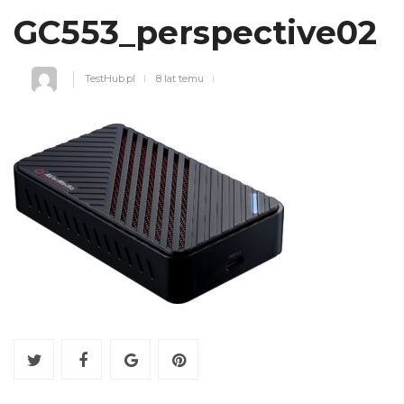
GC553_perspective02
TestHub.pl
8 lat temu