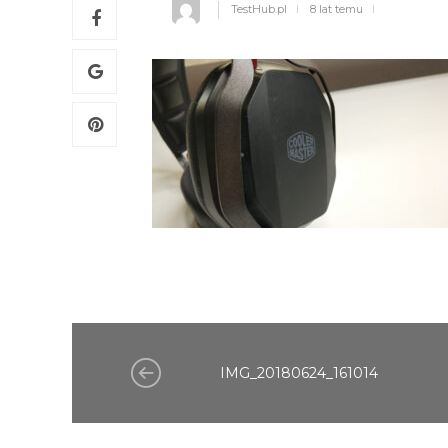
TestHub.pl
8 lat temu
IMG_20180624_161014