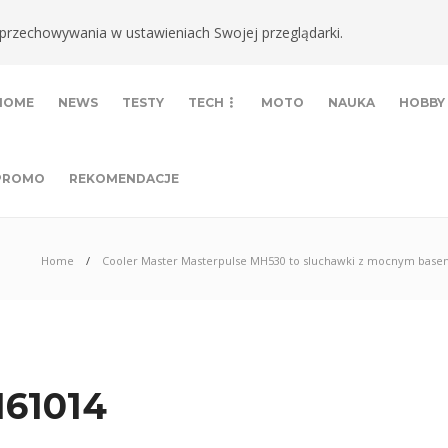
ki przechowywania w ustawieniach Swojej przeglądarki.
HOME
NEWS
TESTY
TECH
MOTO
NAUKA
HOBBY
PROMO
REKOMENDACJE
Home
Cooler Master Masterpulse MH530 to sluchawki z mocnym basem
161014