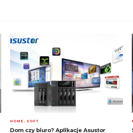
HOME
,
SOFT
Dom czy biuro? Aplikacje Asustor