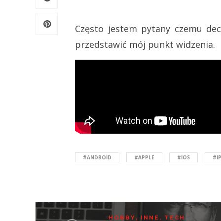
Często jestem pytany czemu dec
przedstawić mój punkt widzenia.
#ANDROID
#APPLE
#IOS
#I
HOBBY
,
INNE
,
TECH