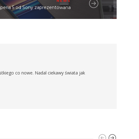
NEWS
peria 5 od Sony zaprezentowana
stkiego co nowe. Nadal ciekawy świata jak