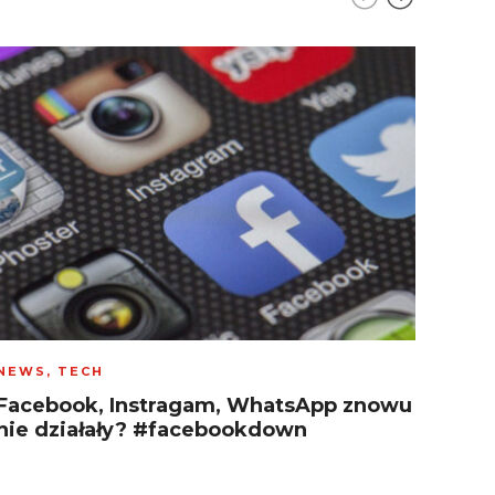
NEWS
,
TECH
NEW
Facebook, Instragam, WhatsApp znowu
The 
nie działały? #facebookdown
uro