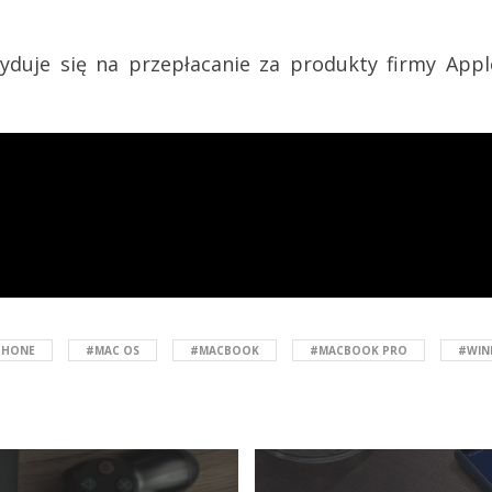
yduje się na przepłacanie za produkty firmy App
PHONE
#MAC OS
#MACBOOK
#MACBOOK PRO
#WIN