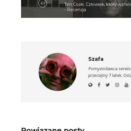
Tim Cook. Człowiek, który wznió
- Recenzja
Szafa
Pomysłodawca serwisu 
przeciętny 7 latek. Os
Powiązane posty