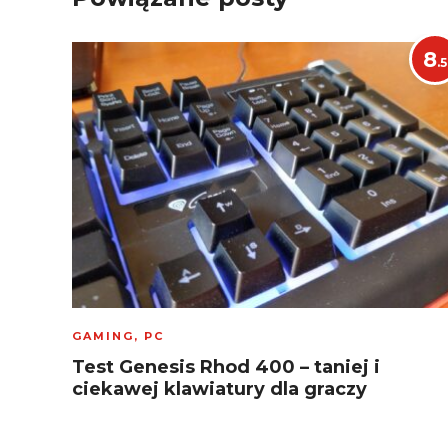
8
.5
GAMING
,
PC
Test Genesis Rhod 400 – taniej i
ciekawej klawiatury dla graczy