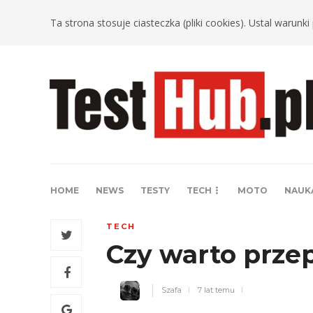
Ta strona stosuje ciasteczka (pliki cookies). Ustal warun
HOME
NEWS
TESTY
TECH
MOTO
NAUK
TECH
Czy warto prze
Szafa
7 lat temu