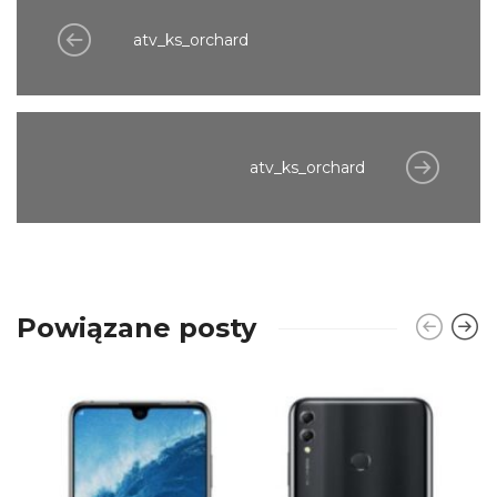
atv_ks_orchard
atv_ks_orchard
Powiązane posty