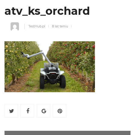
atv_ks_orchard
TestHub.pl
8 lat temu