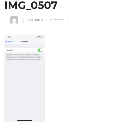
IMG_0507
TestHub.pl
8 lat temu