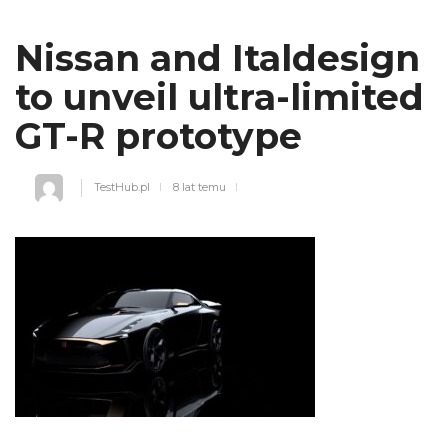
Nissan and Italdesign
to unveil ultra-limited
GT-R prototype
TestHub.pl
8 lat temu