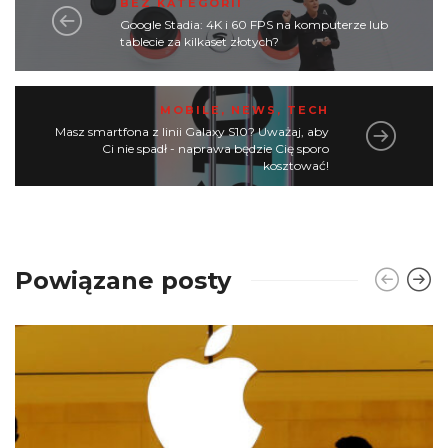
BEZ KATEGORII
Google Stadia: 4K i 60 FPS na komputerze lub
tablecie za kilkaset złotych?
MOBILE
,
NEWS
,
TECH
Masz smartfona z linii Galaxy S10? Uważaj, aby
Ci nie spadł - naprawa będzie Cię sporo
kosztować!
Powiązane posty