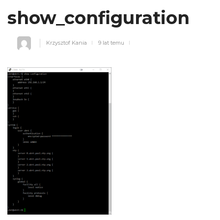
show_configuration
Krzysztof Kania
9 lat temu