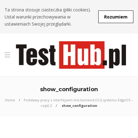
Ta strona stosuje ciasteczka (pliki cookies).
Ustal warunki przechowywania w
Rozumiem
ustawieniach Swojej przeglądarki.
show_configuration
Home
Podstawy pracy z interfejsem linii komend (CLI) systemu EdgeOS –
część 2
show_configuration