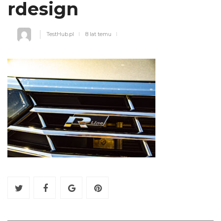
rdesign
TestHub.pl
8 lat temu