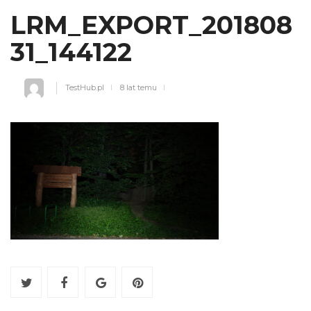
LRM_EXPORT_201808
31_144122
TestHub.pl
8 lat temu