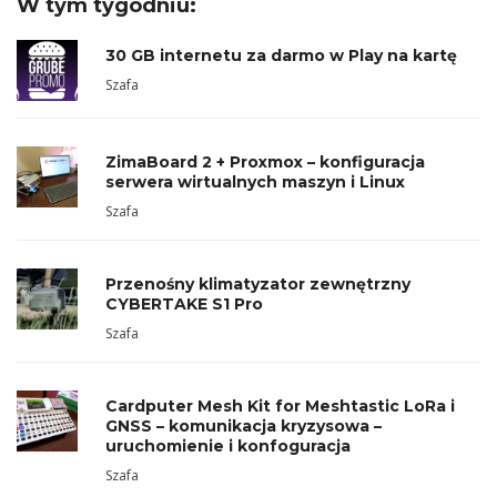
W tym tygodniu:
30 GB internetu za darmo w Play na kartę
Szafa
ZimaBoard 2 + Proxmox – konfiguracja
serwera wirtualnych maszyn i Linux
Szafa
Przenośny klimatyzator zewnętrzny
CYBERTAKE S1 Pro
Szafa
Cardputer Mesh Kit for Meshtastic LoRa i
GNSS – komunikacja kryzysowa –
uruchomienie i konfoguracja
Szafa