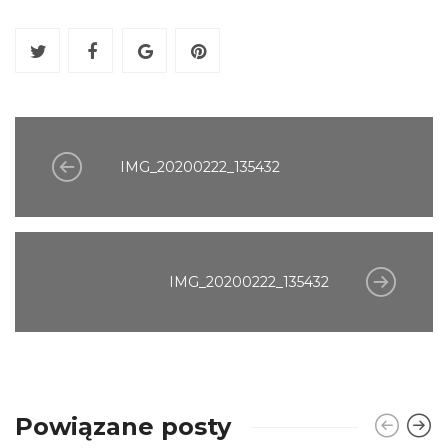
IMG_20200222_135432
IMG_20200222_135432
Powiązane posty