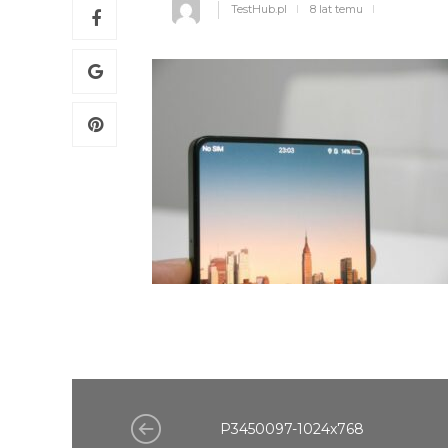
TestHub.pl
8 lat temu
P3450097-1024x768