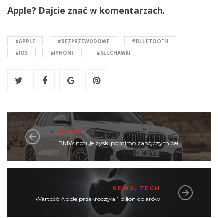
Apple? Dajcie znać w komentarzach.
#APPLE
#BEZPRZEWODOWE
#BLUETOOTH
#IOS
#IPHONE
#SŁUCHAWKI
MOTO
BMW notuje zyski pomimo zabójczych ceł
NEWS
,
TECH
Wartość Apple przekroczyła 1 bilion dolarów