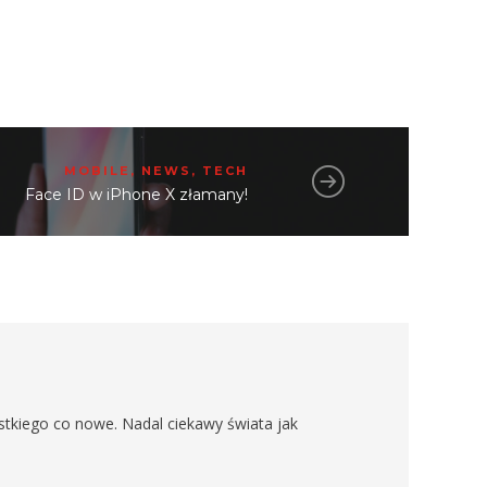
MOBILE
,
NEWS
,
TECH
Face ID w iPhone X złamany!
stkiego co nowe. Nadal ciekawy świata jak