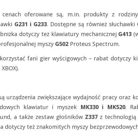
cenach oferowane są, m.in. produkty z rodzi
chawki
G231 i G233
. Dostępne są również słuchawki
bniżka dotyczy też klawiatury mechanicznej
G413
(w
profesjonalnej myszy
G502
Proteus Spectrum.
korzystać fani gier wyścigowych – rabat dotyczy k
 XBOX).
są urządzenia zwiększające wydajność pracy oraz
odowych klawiatur i myszek
MK330 i MK520
. Ra
und, a także zestaw głośników
Z337
z technologią
ja dotyczy też znakomitych myszy bezprzewodowyc