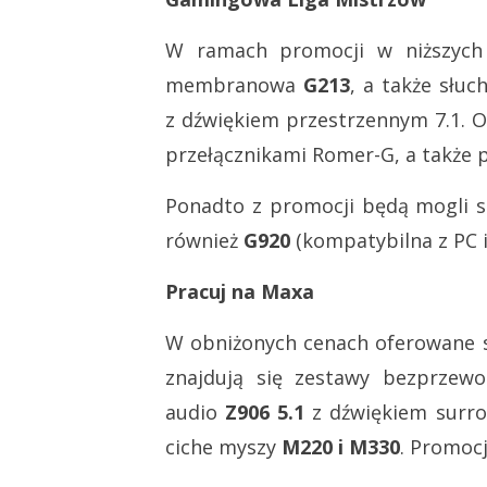
W ramach promocji w niższych 
membranowa
G213
, a także słu
z dźwiękiem przestrzennym 7.1. O
przełącznikami Romer-G, a także 
Ponadto z promocji będą mogli s
również
G920
(kompatybilna z PC i
Pracuj na Maxa
W obniżonych cenach oferowane 
znajdują się zestawy bezprzew
audio
Z906 5.1
z dźwiękiem surro
ciche myszy
M220 i M330
. Promoc