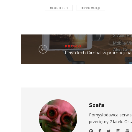
#LOGITECH
#PROMOCJE
PROMO
FeiyuTech Gimbal w promocji n
Szafa
Pomysłodawca serwisu 
przeciętny 7 latek. Os