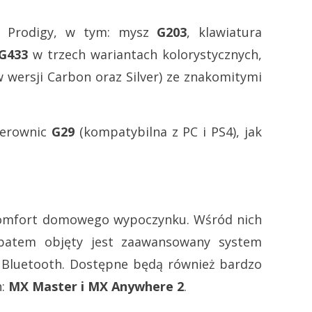
ny Prodigy, w tym: mysz
G203
, klawiatura
G433
w trzech wariantach kolorystycznych,
 wersji Carbon oraz Silver) ze znakomitymi
ierownic
G29
(kompatybilna z PC i PS4), jak
 komfort domowego wypoczynku. Wśród nich
batem objęty jest zaawansowany system
 Bluetooth. Dostępne będą również bardzo
h:
MX Master i MX Anywhere 2
.