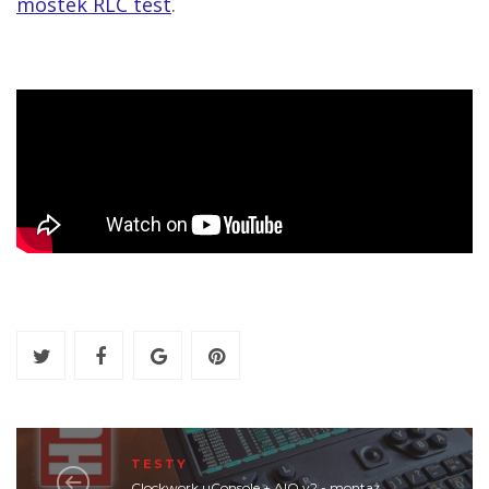
mostek RLC test
.
TESTY
Clockwork uConsole + AIO v2 - montaż,