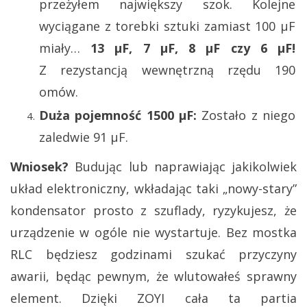
przeżyłem największy szok. Kolejne
wyciągane z torebki sztuki zamiast 100 µF
miały…
13 µF, 7 µF, 8 µF czy 6 µF!
Z rezystancją wewnętrzną rzędu 190
omów.
Duża pojemność 1500 µF:
Zostało z niego
zaledwie 91 µF.
Wniosek?
Budując lub naprawiając jakikolwiek
układ elektroniczny, wkładając taki „nowy-stary”
kondensator prosto z szuflady, ryzykujesz, że
urządzenie w ogóle nie wystartuje. Bez mostka
RLC będziesz godzinami szukać przyczyny
awarii, będąc pewnym, że wlutowałeś sprawny
element. Dzięki ZOYI cała ta partia