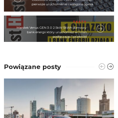
pierwsze uruchomienie i wstępna opinia
TESTY
Marstek Venus GEN 3.0 2.5kW 5kWh domowy
bank energii który uruchomisz w 1 min
podłączając 1 przewód
Powiązane posty