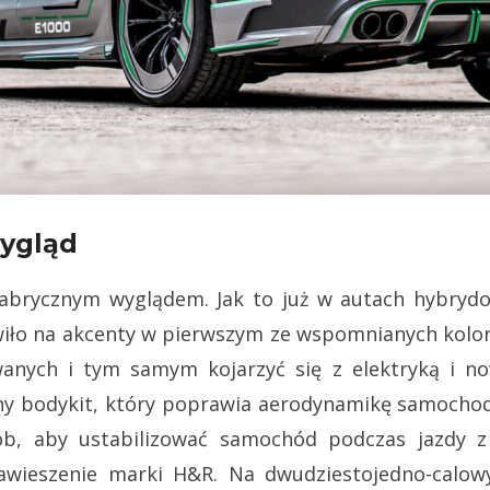
wygląd
abrycznym wyglądem. Jak to już w autach hybrydo
awiło na akcenty w pierwszym ze wspomnianych kolo
ych i tym samym kojarzyć się z elektryką i now
y bodykit, który poprawia aerodynamikę samochodu.
b, aby ustabilizować samochód podczas jazdy z
awieszenie marki H&R. Na dwudziestojedno-calo