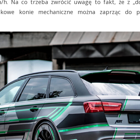
h. Na co trzeba zwrócić uwagę to fakt, że z „d
tkowe konie mechaniczne można zaprząc do pra