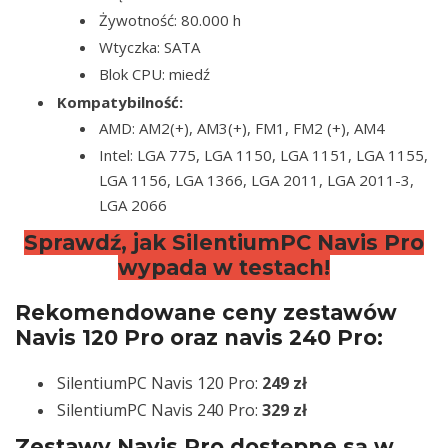
Żywotność: 80.000 h
Wtyczka: SATA
Blok CPU: miedź
Kompatybilność:
AMD: AM2(+), AM3(+), FM1, FM2 (+), AM4
Intel: LGA 775, LGA 1150, LGA 1151, LGA 1155,
LGA 1156, LGA 1366, LGA 2011, LGA 2011-3,
LGA 2066
Sprawdź, jak SilentiumPC Navis Pro
wypada w testach!
Rekomendowane ceny zestawów
Navis 120 Pro oraz navis 240 Pro:
SilentiumPC Navis 120 Pro:
249 zł
SilentiumPC Navis 240 Pro:
329 zł
Zestawy Navis Pro dostępne są w