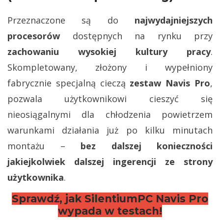
Przeznaczone są do
najwydajniejszych
procesorów
dostępnych na rynku przy
zachowaniu wysokiej kultury pracy
.
Skompletowany, złożony i wypełniony
fabrycznie specjalną cieczą
zestaw Navis Pro
,
pozwala użytkownikowi cieszyć się
nieosiągalnymi dla chłodzenia powietrzem
warunkami działania już po kilku minutach
montażu –
bez dalszej konieczności
jakiejkolwiek dalszej ingerencji ze strony
użytkownika
.
Sprawdź, jak SilentiumPC Navis Pro
wypada w testach!