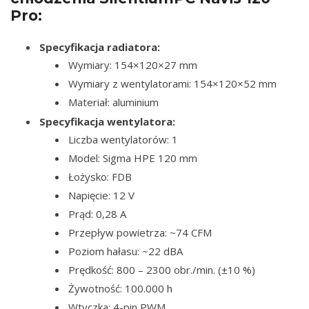
Pro:
Specyfikacja radiatora:
Wymiary: 154×120×27 mm
Wymiary z wentylatorami: 154×120×52 mm
Materiał: aluminium
Specyfikacja wentylatora:
Liczba wentylatorów: 1
Model: Sigma HPE 120 mm
Łożysko: FDB
Napięcie: 12 V
Prąd: 0,28 A
Przepływ powietrza: ~74 CFM
Poziom hałasu: ~22 dBA
Prędkość: 800 – 2300 obr./min. (±10 %)
Żywotność: 100.000 h
Wtyczka: 4-pin PWM