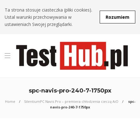
Ta strona stosuje ciasteczka (pliki cookies).
Ustal warunki przechowywania w
Rozumiem
ustawieniach Swojej przeglądarki.
spc-navis-pro-240-7-1750px
Home
SilentiumPC Navis Pro – premiera chłodzenia cieczą AiO
spc-
navis-pro-240-7-1750px