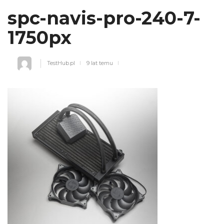
spc-navis-pro-240-7-
1750px
TestHub.pl
9 lat temu