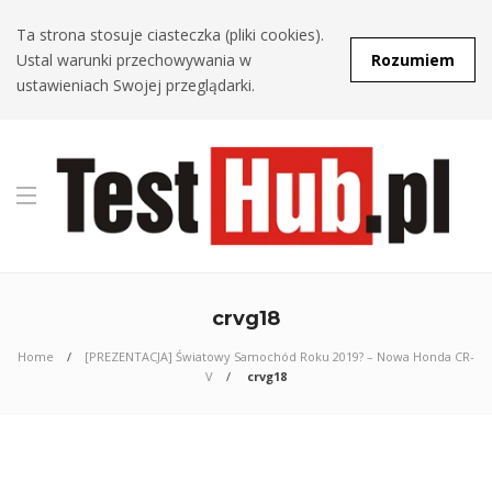
Ta strona stosuje ciasteczka (pliki cookies).
Ustal warunki przechowywania w
Rozumiem
ustawieniach Swojej przeglądarki.
crvg18
Home
[PREZENTACJA] Światowy Samochód Roku 2019? – Nowa Honda CR-
V
crvg18