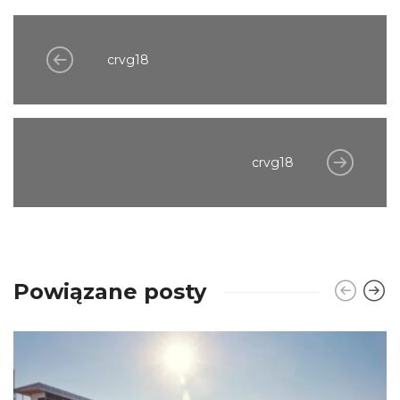
crvg18
crvg18
Powiązane posty