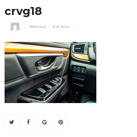
crvg18
TestHub.pl
8 lat temu