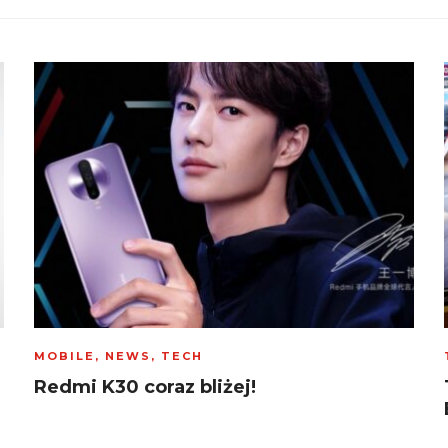
MOBILE
,
NEWS
,
TECH
Redmi K30 coraz bliżej!