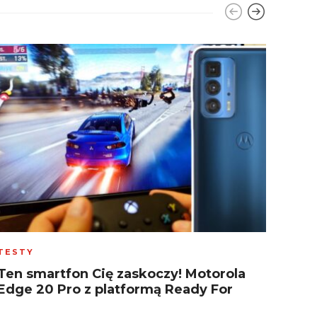
TESTY
NEW
Ten smartfon Cię zaskoczy! Motorola
Wida
Edge 20 Pro z platformą Ready For
LG