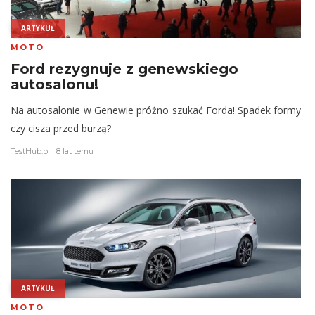
ARTYKUŁ
MOTO
Ford rezygnuje z genewskiego
autosalonu!
Na autosalonie w Genewie próżno szukać Forda! Spadek formy
czy cisza przed burzą?
TestHub.pl
|
8 lat temu
ARTYKUŁ
MOTO