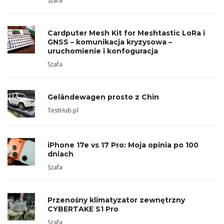
Szafa
Cardputer Mesh Kit for Meshtastic LoRa i
GNSS – komunikacja kryzysowa –
uruchomienie i konfoguracja
Szafa
Geländewagen prosto z Chin
TestHub.pl
iPhone 17e vs 17 Pro: Moja opinia po 100
dniach
Szafa
Przenośny klimatyzator zewnętrzny
CYBERTAKE S1 Pro
Szafa