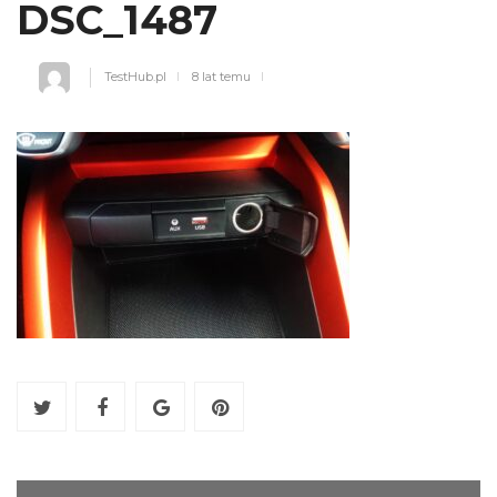
DSC_1487
TestHub.pl
8 lat temu