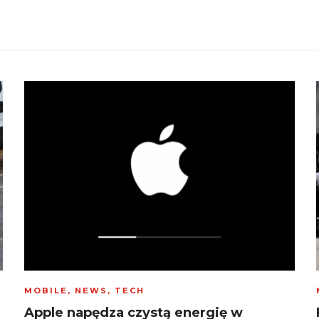
MOBILE
,
NEWS
,
TECH
Apple napędza czystą energię w