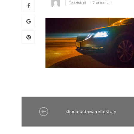
TestHub.pl
7 lat temu
skoda-octavia-reflektory