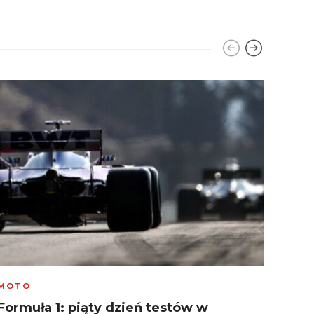
MOTO
MOBI
Formuła 1: piąty dzień testów w
HTC