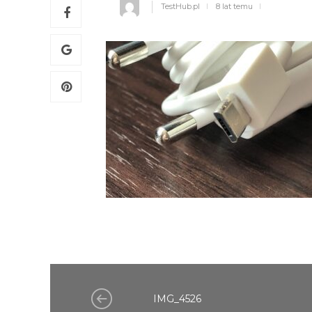
TestHub.pl
8 lat temu
IMG_4526