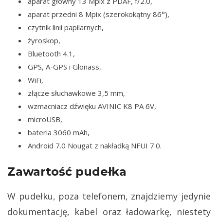
aparat główny 13 Mpix z PDAF, f/2.0,
aparat przedni 8 Mpix (szerokokątny 86°),
czytnik linii papilarnych,
żyroskop,
Bluetooth 4.1,
GPS, A-GPS i Glonass,
WiFi,
złącze słuchawkowe 3,5 mm,
wzmacniacz dźwięku AVINIC K8 PA 6V,
microUSB,
bateria 3060 mAh,
Android 7.0 Nougat z nakładką NFUI 7.0.
Zawartość pudełka
W pudełku, poza telefonem, znajdziemy jedynie
dokumentację, kabel oraz ładowarkę, niestety