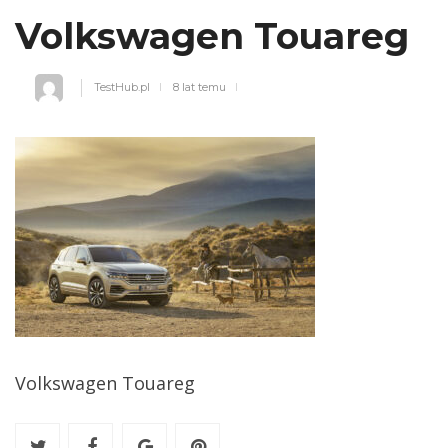
Volkswagen Touareg
TestHub.pl
8 lat temu
Volkswagen Touareg