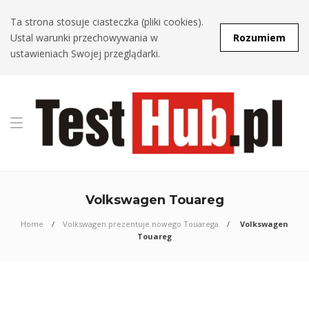
Ta strona stosuje ciasteczka (pliki cookies).
Ustal warunki przechowywania w
Rozumiem
ustawieniach Swojej przeglądarki.
Volkswagen Touareg
Home
Volkswagen prezentuje nowego Touarega
Volkswagen
Touareg