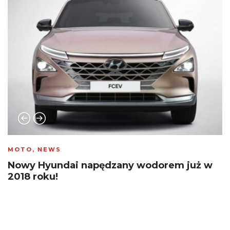
MOTO
,
NEWS
Nowy Hyundai napędzany wodorem już w
2018 roku!