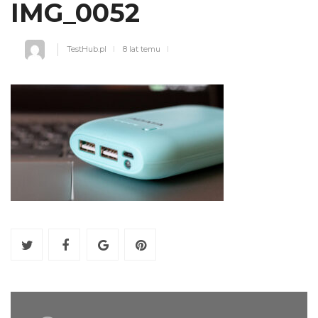
IMG_0052
TestHub.pl
8 lat temu