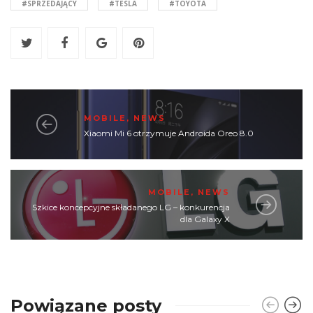
#SPRZEDAJĄCY
#TESLA
#TOYOTA
MOBILE
,
NEWS
Xiaomi Mi 6 otrzymuje Androida Oreo 8.0
MOBILE
,
NEWS
Szkice koncepcyjne składanego LG – konkurencja
dla Galaxy X
Powiązane posty