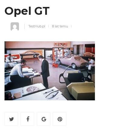
Opel GT
TestHub.pl
8 lat temu