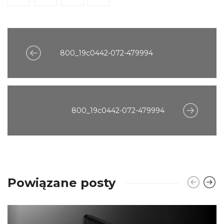
800_19c0442-072-479994
800_19c0442-072-479994
Powiązane posty