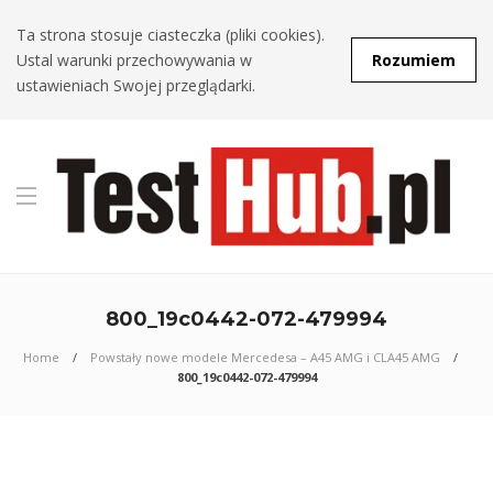
Ta strona stosuje ciasteczka (pliki cookies).
Ustal warunki przechowywania w
Rozumiem
ustawieniach Swojej przeglądarki.
800_19c0442-072-479994
Home
Powstały nowe modele Mercedesa – A45 AMG i CLA45 AMG
800_19c0442-072-479994