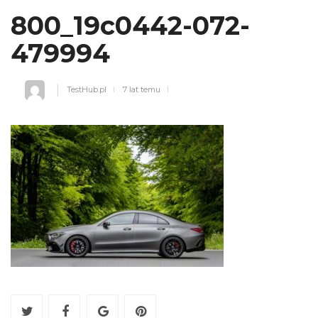
800_19c0442-072-
479994
TestHub.pl
7 lat temu