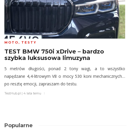
MOTO
,
TESTY
TEST BMW 750i xDrive – bardzo
szybka luksusowa limuzyna
5 metrów długości, ponad 2 tony wagi, a to wszystko
napędzane 4,4-litrowym V8 o mocy 530 koni mechanicznych…
po resztę emocji, zapraszam do testu.
TestHub.pl
|
4 lata temu
Popularne