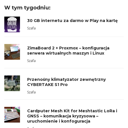
W tym tygodniu:
30 GB internetu za darmo w Play na kartę
Szafa
ZimaBoard 2 + Proxmox – konfiguracja
serwera wirtualnych maszyn i Linux
Szafa
Przenośny klimatyzator zewnętrzny
CYBERTAKE S1 Pro
Szafa
Cardputer Mesh Kit for Meshtastic LoRa i
GNSS – komunikacja kryzysowa –
uruchomienie i konfoguracja