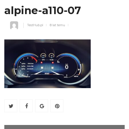
alpine-a110-07
TestHub.pl
8 lat temu