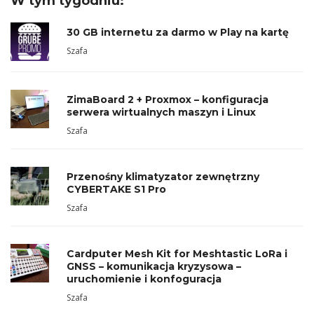
W tym tygodniu:
30 GB internetu za darmo w Play na kartę
Szafa
ZimaBoard 2 + Proxmox – konfiguracja
serwera wirtualnych maszyn i Linux
Szafa
Przenośny klimatyzator zewnętrzny
CYBERTAKE S1 Pro
Szafa
Cardputer Mesh Kit for Meshtastic LoRa i
GNSS – komunikacja kryzysowa –
uruchomienie i konfoguracja
Szafa