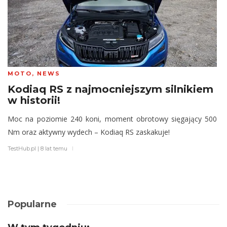
MOTO
,
NEWS
Kodiaq RS z najmocniejszym silnikiem
w historii!
Moc na poziomie 240 koni, moment obrotowy sięgający 500
Nm oraz aktywny wydech – Kodiaq RS zaskakuje!
TestHub.pl
|
8 lat temu
Popularne